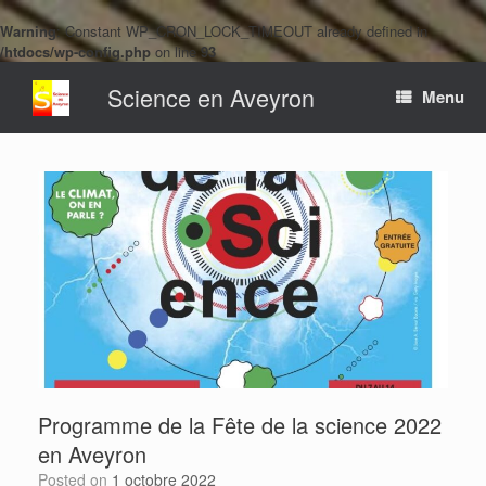
Warning
: Constant WP_CRON_LOCK_TIMEOUT already defined in
/htdocs/wp-config.php
on line
93
Skip
Science en Aveyron
to
Menu
content
Programme de la Fête de la science 2022
en Aveyron
Posted on
1 octobre 2022