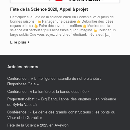
Fête de la Science 2020, Appel à projet
Participez à la Fête de la science 2020 en Occitanie Voici plein de
bonnes raisons :
Partager une passion
Debunker des idées
reçues et infox
Faire découvrir des métiers
Montrer que la
science est partout et plus accessible qu’on imagine
Toucher un
large public Que vous soyez chercheur, étudiant, médiateur, […]
Lire plus
Articles récents
Conférence : » L’intelligence naturelle de notre planète :
l’hypothèse Gaïa »
Conférence : « La lumière et la bande dessinée »
Projection débat : « Big Bang, l’appel des origines » en présence
de Sylvie Vauclair
Conférence : « Le génie des grands constructeurs : les ponts du
Viaur et de Garabit »
Fête de la Science 2025 en Aveyron