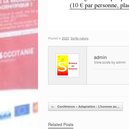
Posted in
2023
,
Sortie nature
.
admin
View posts by admin
Post navigation
←
Conférence « Adaptation : L’homme au…
Related Posts