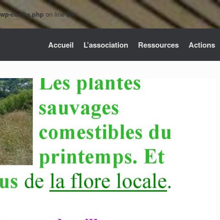
/wp-config.php
on line
93
Accueil
L’association
Ressources
Actions