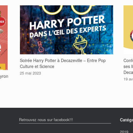
Soirée Harry Potter à Decazeville – Entre Pop
Conf
Culture et Science
ses l
Deca
25 mai 2023
yron
19 av
Retrouvez nous sur facebook!!!
Catég
2019