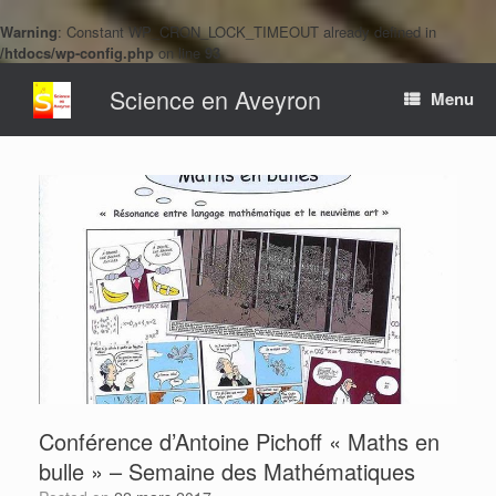
Warning
: Constant WP_CRON_LOCK_TIMEOUT already defined in
/htdocs/wp-config.php
on line
93
Skip
Science en Aveyron
to
Menu
content
Conférence d’Antoine Pichoff « Maths en
bulle » – Semaine des Mathématiques