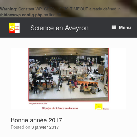
Warning
: Constant WP_CRON_LOCK_TIMEOUT already defined in
/htdocs/wp-config.php
on line
93
Skip
Science en Aveyron
to
Menu
content
Bonne année 2017!
Posted on
3 janvier 2017