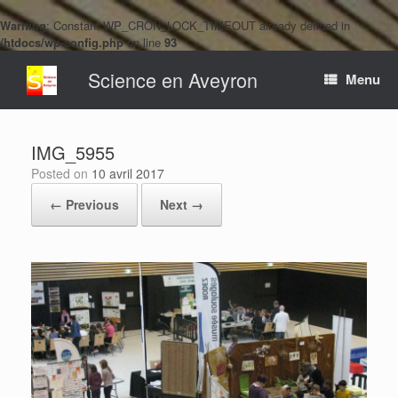
Warning
: Constant WP_CRON_LOCK_TIMEOUT already defined in
/htdocs/wp-config.php
on line
93
Skip
Science en Aveyron
to
Menu
content
IMG_5955
Posted on
10 avril 2017
← Previous
Next →