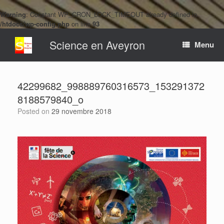
Warning
: Constant WP_CRON_LOCK_TIMEOUT already defined in
/htdocs/wp-config.php
on line
93
Skip
Science en Aveyron
to
Menu
content
42299682_998889760316573_153291372
8188579840_o
Posted on
29 novembre 2018