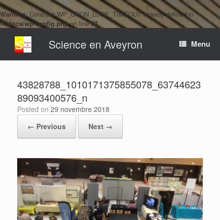
Warning
: Constant WP_CRON_LOCK_TIMEOUT already defined in
/htdocs/wp-config.php
on line
93
Skip
Science en Aveyron
to
Menu
content
43828788_1010171375855078_63744623
89093400576_n
Posted on
29 novembre 2018
← Previous
Next →