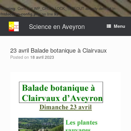
Warning
: Constant WP_CRON_LOCK_TIMEOUT already defined in
/htdocs/wp-config.php
on line
93
Skip
Science en Aveyron
to
Menu
content
23 avril Balade botanique à Clairvaux
Posted on
18 avril 2023